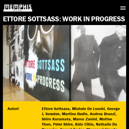
E
T
T
O
R
E
S
O
T
T
S
A
S
S
:
W
O
R
K
I
N
P
R
O
G
R
E
S
S
Autori
Ettore Sottsass, Michele De Lucchi, George
J. Sowden, Martine Bedin, Andrea Branzi,
Shiro Kuramata, Marco Zanini, Matteo
Thun, Peter Shire, Aldo Cibic, Nathalie Du