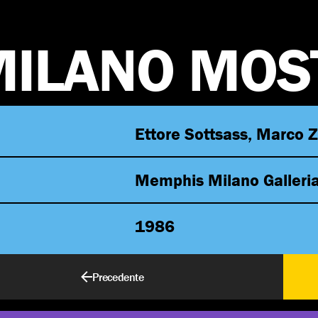
M
I
L
A
N
O
M
O
S
Ettore Sottsass, Marco Z
Memphis Milano Galleria
1986
Precedente