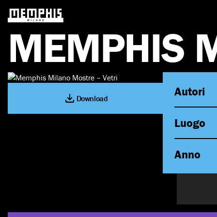
M
E
M
P
H
I
S
Autori
Download
Luogo
Anno