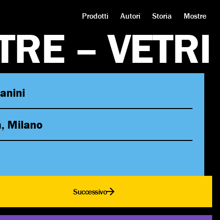
Prodotti
Autori
Storia
Mostre
T
R
E
–
V
E
T
R
I
anini
, Milano
Successivo