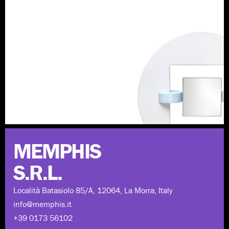
Scopri di più
MEMPHIS
S.R.L.
Località Batasiolo 85/A, 12064, La Morra, Italy
info@memphis.it
+39 0173 56102