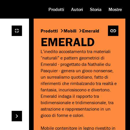
Prodotti
Autori
Storia
Mostre
Prodotti
Mobili
Emerald
EMERALD
L’inedito accostamento tra materiali
“naturali” e pattern geometrici di
Emerald - progettato da Nathalie du
Pasquier - genera un gioco nonsense,
un surrealismo quotidiano, fatto di
riferimenti che rimbalzando tra realtà e
fantasia, incuriosiscono e divertono.
Emerald indaga il rapporto tra
bidimensionale e tridimensionale, tra
astrazione e rappresentazione in un
gioco di forme e colori.
Mobile contenitore in legno rivestito in