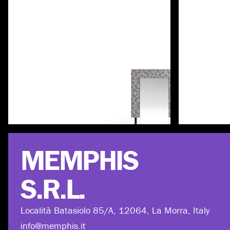
Scopri di più
MEMPHIS
S.R.L.
Località Batasiolo 85/A, 12064, La Morra, Italy
info@memphis.it