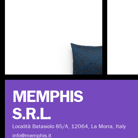
Scopri di più
MEMPHIS
S.R.L.
Località Batasiolo 85/A, 12064, La Morra, Italy
info@memphis.it