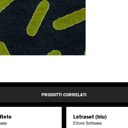
PRODOTTI CORRELATI
 Rete
Letraset (blu)
sass
Ettore Sottsass