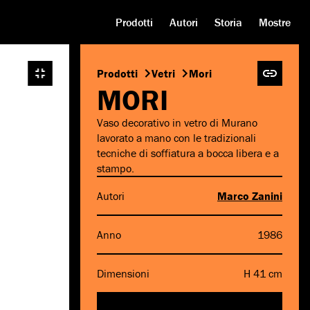
Prodotti
Autori
Storia
Mostre
Prodotti
Vetri
Mori
MORI
Vaso decorativo in vetro di Murano
lavorato a mano con le tradizionali
tecniche di soffiatura a bocca libera e a
stampo.
Autori
Marco Zanini
Anno
1986
Dimensioni
H 41 cm