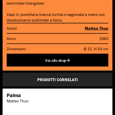
sommitale triangolare.
Vaso in porcellana bianca tornita e sagomata a mano con
decalcomanie sublimate a forno.
Autori
Matteo Thun
Anno
1983
Dimensioni
Ø 15, H 54 cm
Vai allo shop
PRODOTTI CORRELATI
Palma
Matteo Thun