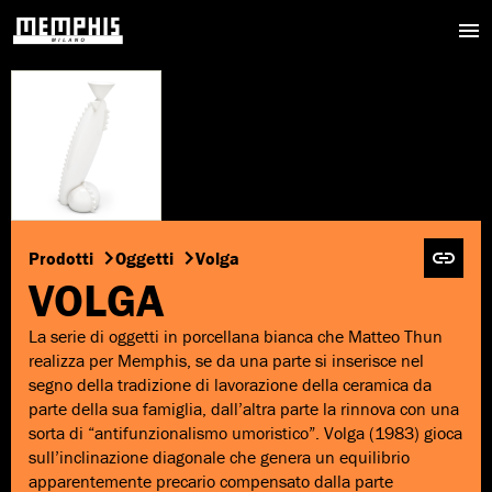
Prodotti
Oggetti
Volga
VOLGA
La serie di oggetti in porcellana bianca che Matteo Thun
realizza per Memphis, se da una parte si inserisce nel
segno della tradizione di lavorazione della ceramica da
parte della sua famiglia, dall’altra parte la rinnova con una
sorta di “antifunzionalismo umoristico”. Volga (1983) gioca
sull’inclinazione diagonale che genera un equilibrio
apparentemente precario compensato dalla parte