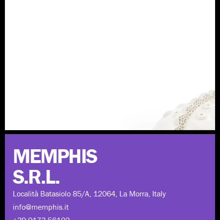
Scopri di più
MEMPHIS
S.R.L.
Località Batasiolo 85/A, 12064, La Morra, Italy
info@memphis.it