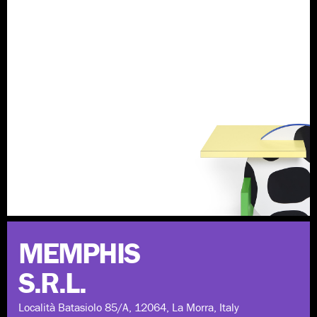
Scopri di più
MEMPHIS
S.R.L.
Località Batasiolo 85/A, 12064, La Morra, Italy