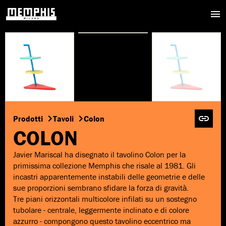
Prodotti
Tavoli
Colon
COLON
Javier Mariscal ha disegnato il tavolino Colon per la
primissima collezione Memphis che risale al 1981. Gli
incastri apparentemente instabili delle geometrie e delle
sue proporzioni sembrano sfidare la forza di gravità.
Tre piani orizzontali multicolore infilati su un sostegno
tubolare - centrale, leggermente inclinato e di colore
azzurro - compongono questo tavolino eccentrico ma