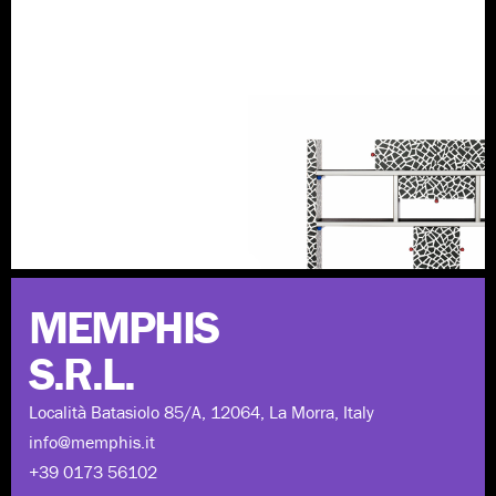
Scopri di più
MEMPHIS
S.R.L.
Località Batasiolo 85/A, 12064, La Morra, Italy
info@memphis.it
+39 0173 56102