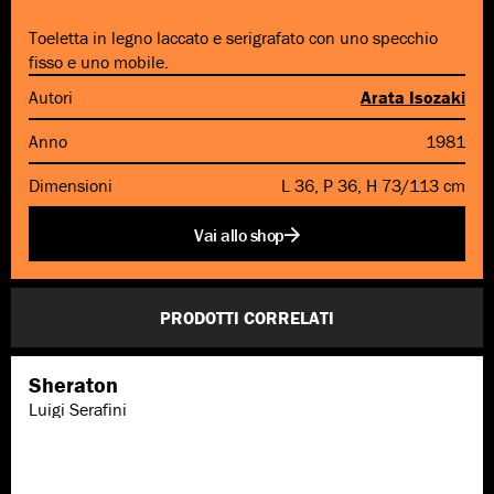
Toeletta in legno laccato e serigrafato con uno specchio
fisso e uno mobile.
Autori
Arata Isozaki
Anno
1981
Dimensioni
L 36, P 36, H 73/113 cm
Vai allo shop
PRODOTTI CORRELATI
Sheraton
Luigi Serafini